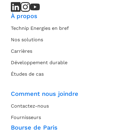
LinkedIn
LinkedIn
Instagram
Instagram
Youtube
Youtube
Channel
Channel
À propos
Technip Energies en bref
Nos solutions
Carrières
Développement durable
Études de cas
Comment nous joindre
Contactez-nous
Fournisseurs
Bourse de Paris