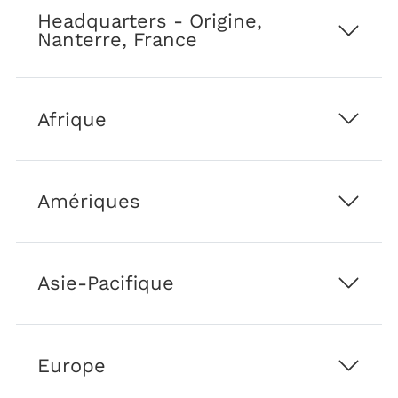
sondages,
Headquarters - Origine,
les
Nanterre, France
newsletters,
ainsi
que
les
Afrique
lancements
de
nouveaux
produits
Amériques
et
de
solutions
de
Asie-Pacifique
Technip
Energies
et
de
ses
Europe
sociétés