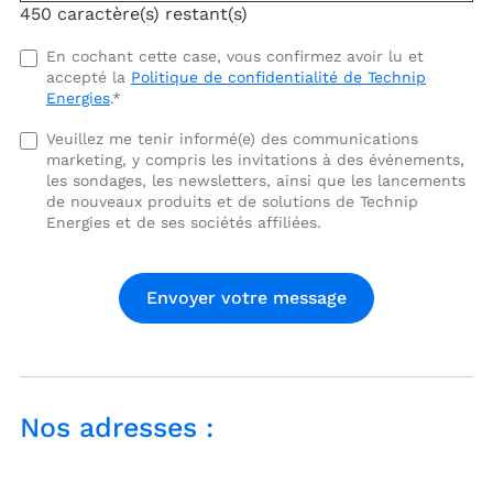
450
caractère(s) restant(s)
J'ai
En cochant cette case, vous confirmez avoir lu et
accepté la
Politique de confidentialité de Technip
lu
Energies
.
*
et
j'accepte
Veuillez
Veuillez me tenir informé(e) des communications
la
marketing, y compris les invitations à des événements,
me
politique
les sondages, les newsletters, ainsi que les lancements
tenir
de
de nouveaux produits et de solutions de Technip
informé(e)
Energies et de ses sociétés affiliées.
confidentialité
des
de
communications
Technip
marketing,
Energies.
y
compris
les
invitations
à
Nos adresses :
des
événements,
les