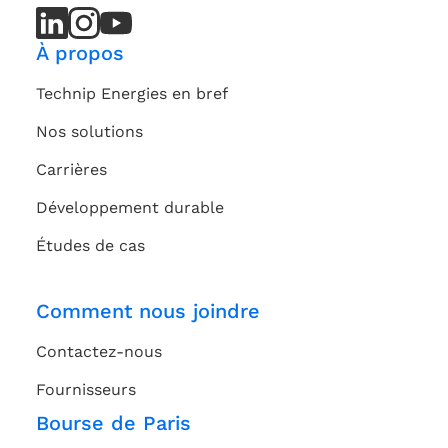
LinkedIn
LinkedIn
Instagram
Instagram
Youtube
Youtube
Channel
Channel
À propos
Technip Energies en bref
Nos solutions
Carrières
Développement durable
Études de cas
Comment nous joindre
Contactez-nous
Fournisseurs
Bourse de Paris