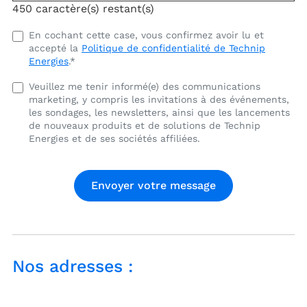
450
caractère(s) restant(s)
J'ai
En cochant cette case, vous confirmez avoir lu et
accepté la
Politique de confidentialité de Technip
lu
Energies
.
*
et
j'accepte
Veuillez
Veuillez me tenir informé(e) des communications
la
marketing, y compris les invitations à des événements,
me
politique
les sondages, les newsletters, ainsi que les lancements
tenir
de
de nouveaux produits et de solutions de Technip
informé(e)
Energies et de ses sociétés affiliées.
confidentialité
des
de
communications
Technip
marketing,
Energies.
y
compris
les
invitations
à
Nos adresses :
des
événements,
les