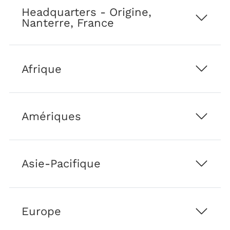
sondages,
Headquarters - Origine,
les
Nanterre, France
newsletters,
ainsi
que
les
Afrique
lancements
de
nouveaux
produits
Amériques
et
de
solutions
de
Asie-Pacifique
Technip
Energies
et
de
ses
Europe
sociétés