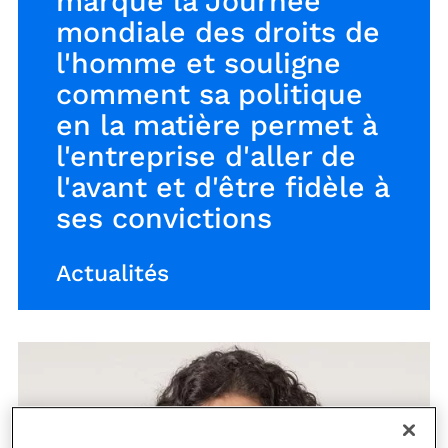
marque la Journée
mondiale des droits de
l'homme et souligne
comment sa politique
en la matière permet à
l'entreprise d'aller de
l'avant et d'être fidèle à
ses convictions
Actualités