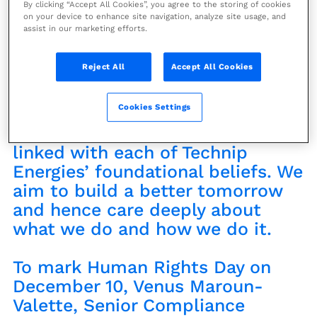
By clicking “Accept All Cookies”, you agree to the storing of cookies
on your device to enhance site navigation, analyze site usage, and
assist in our marketing efforts.
Reject All
Accept All Cookies
Venus Maroun-Valette
Cookies Settings
The protection of human rights is
an essential principle that is
linked with each of Technip
Energies’ foundational beliefs. We
aim to build a better tomorrow
and hence care deeply about
what we do and how we do it.
To mark Human Rights Day on
December 10, Venus Maroun-
Valette, Senior Compliance