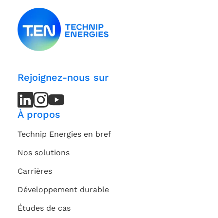
Rejoignez-nous sur
LinkedIn
LinkedIn
Instagram
Instagram
Youtube
Youtube
Channel
Channel
À propos
Technip Energies en bref
Nos solutions
Carrières
Développement durable
Études de cas