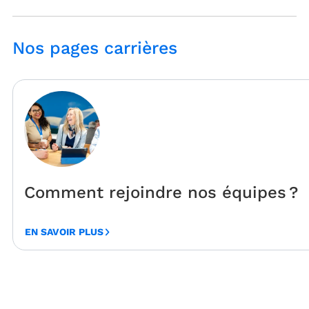
Nos pages carrières
Comment rejoindre nos équipes ?
Technip Energies est toujours à la recherche de personnes
EN SAVOIR PLUS
enrichir son équipe mondiale de 18 000...