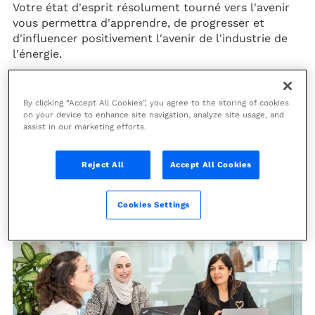
Votre état d'esprit résolument tourné vers l'avenir
vous permettra d'apprendre, de progresser et
d'influencer positivement l'avenir de l'industrie de
l'énergie.
Alors, rejoignez-nous pour une aventure unique.
Soyez fier de développer des solutions novatrices
By clicking “Accept All Cookies”, you agree to the storing of cookies
destinées à résoudre les défis énergétiques du
on your device to enhance site navigation, analyze site usage, and
monde actuel et concevez un avenir durable.
assist in our marketing efforts.
Déposez votre candidature
Reject All
Accept All Cookies
Cookies Settings