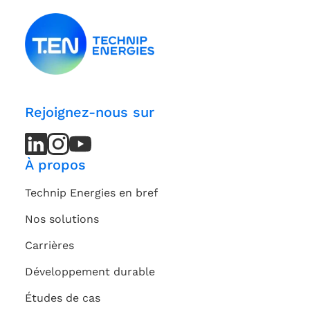
Rejoignez-nous sur
LinkedIn
LinkedIn
Instagram
Instagram
Youtube
Youtube
Channel
Channel
À propos
Technip Energies en bref
Nos solutions
Carrières
Développement durable
Études de cas