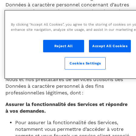
Données à caractère personnel concernant d’autres
personnes, à nous ou à nos prestataires de services
associés aux Services, vous déclarez avoir
l’autorisation de le faire et de nous autoriser à
By clicking “Accept All Cookies”, you agree to the storing of cookies on y
enhance site navigation, analyze site usage, and assist in our marketing e
utiliser ces informations conformément à la
présente Politique de respect de la vie privée.
Reject All
Accept All Cookies
Comment utilisons-nous les Données à caractère
Cookies Settings
personnel ?
Nous et nos prestataires de services utilisons des
Données à caractère personnel à des fins
professionnelles légitimes, dont :
Assurer la fonctionnalité des Services et répondre
à vos demandes.
Pour assurer la fonctionnalité des Services,
notamment vous permettre d’accéder à votre
compte et vous fournir un service client associé.