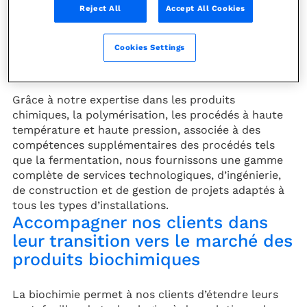
Reject All
Accept All Cookies
fourniture de services destinés au marché des
produits biochimiques. Notre portefeuille de
technologies et de services permet à nos clients de
Cookies Settings
développer et d’améliorer leurs projets basés sur
des procédés biochimiques.
Grâce à notre expertise dans les produits
chimiques, la polymérisation, les procédés à haute
température et haute pression, associée à des
compétences supplémentaires des procédés tels
que la fermentation, nous fournissons une gamme
complète de services technologiques, d’ingénierie,
de construction et de gestion de projets adaptés à
tous les types d’installations.
Accompagner nos clients dans
leur transition vers le marché des
produits biochimiques
La biochimie permet à nos clients d’étendre leurs