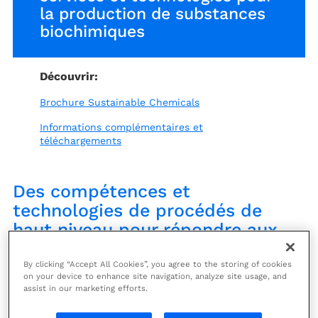
la production de substances
biochimiques
Découvrir:
Brochure Sustainable Chemicals
Informations complémentaires et
téléchargements
Des compétences et
technologies de procédés de
haut niveau pour répondre aux
besoins de vos projets
By clicking “Accept All Cookies”, you agree to the storing of cookies
on your device to enhance site navigation, analyze site usage, and
Figurant parmi les plus grandes entreprises de
assist in our marketing efforts.
produits chimiques, Technip Energies occupe une
position unique dans le développement et la