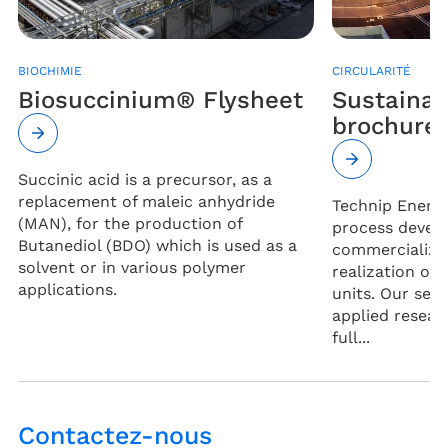
BIOCHIMIE
CIRCULARITÉ
Biosuccinium® Flysheet
Sustainab
brochure
Succinic acid is a precursor, as a
replacement of maleic anhydride
Technip Energie
(MAN), for the production of
process devel
Butanediol (BDO) which is used as a
commercializat
solvent or in various polymer
realization of 
applications.
units. Our ser
applied resea
full...
Contactez-nous