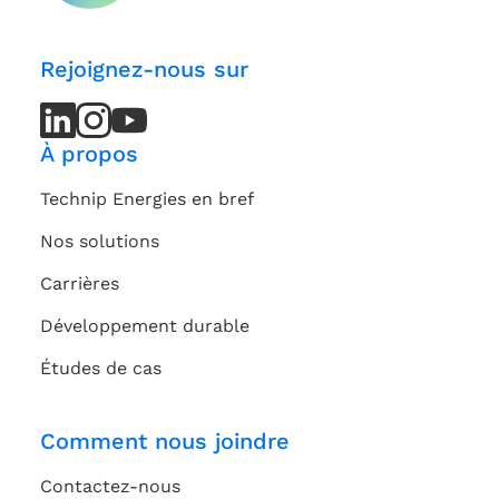
Rejoignez-nous sur
LinkedIn
LinkedIn
Instagram
Instagram
Youtube
Youtube
Channel
Channel
À propos
Technip Energies en bref
Nos solutions
Carrières
Développement durable
Études de cas
Comment nous joindre
Contactez-nous