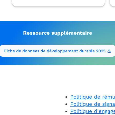
Ressource supplémentaire
Fiche de données de développement durable 2025
Politique de rému
Politique de sign
Politique d'enga