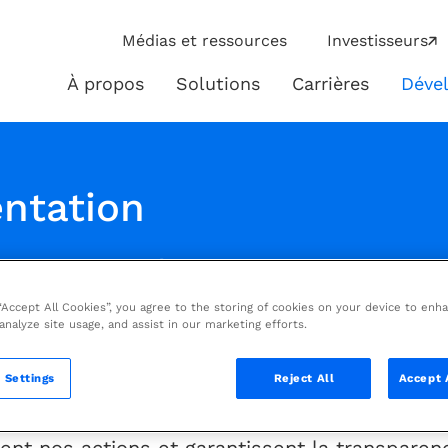
ip
Médias et ressources
Investisseurs
ies
À propos
Solutions
Carrières
Déve
À
Solutions
propos
ntation
ion sur le développement durable
 “Accept All Cookies”, you agree to the storing of cookies on your device to enh
 analyze site usage, and assist in our marketing efforts.
 Settings
Reject All
Accept 
ée de l’ensemble des documents qui soutienn
erez nos principaux rapports, politiques et 