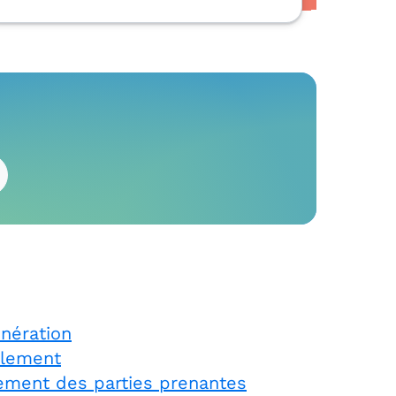
nération
alement
gement des parties prenantes