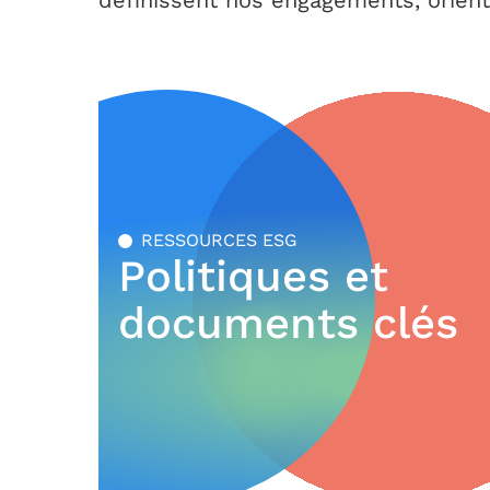
définissent nos engagements, orient
RESSOURCES ESG
Politiques et
documents clés