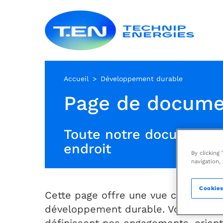
Aller
Techn
au
Energ
contenu
principal
Accueil
Développement durable
Page de docume
Toute notre documentat
endroit
By clicking
navigation,
Cookies
Cette page offre une vue centralis
développement durable. Vous y trouv