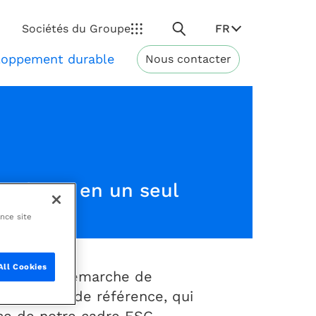
Rechercher
FR
Sociétés du Groupe
loppement durable
Nous contacter
Développement
durable
, réunie en un seul
ance site
All Cookies
ent notre démarche de
documents de référence, qui