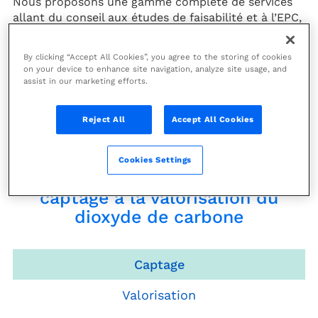
Nous proposons une gamme complète de services
allant du conseil aux études de faisabilité et à l’EPC,
en créant pour nos clients les meilleures solutions
possibles pour réduire leurs émissions de carbone.
By clicking “Accept All Cookies”, you agree to the storing of cookies
on your device to enhance site navigation, analyze site usage, and
Grâce à nos technologies propriétaires et notre
assist in our marketing efforts.
collaboration avec divers partenaires industriels et
pionniers technologiques, nous pouvons proposer
Reject All
Accept All Cookies
des solutions robustes et innovantes pour le
marché du CCUS.
Cookies Settings
Redessiner les frontières, du
captage à la valorisation du
dioxyde de carbone
Captage
Valorisation