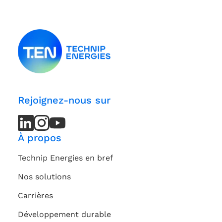
Rejoignez-nous sur
LinkedIn
LinkedIn
Instagram
Instagram
Youtube
Youtube
Channel
Channel
À propos
Technip Energies en bref
Nos solutions
Carrières
Développement durable