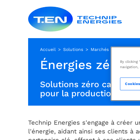
Aller
Techn
au
Energ
contenu
principal
Accueil
Solutions
Marchés
Énergies zéro c
By clicking
navigation,
Solutions zéro carbone a
Cookies
pour la production d'éne
Technip Energies s'engage à créer u
l'énergie, aidant ainsi ses clients