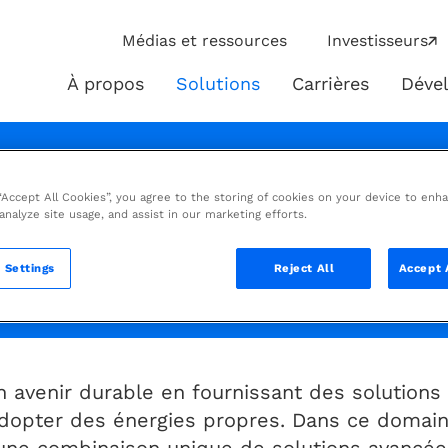
ip
Médias et ressources
Investisseurs
ies
À propos
Solutions
Carrières
Déve
À
Solutions
propos
arbone
 “Accept All Cookies”, you agree to the storing of cookies on your device to enh
 analyze site usage, and assist in our marketing efforts.
vancées, de la conception à la réa
 Settings
Reject All
Accept 
rgie éolienne flottante en mer et l
n avenir durable en fournissant des solutions
 à adopter des énergies propres. Dans ce doma