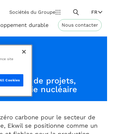
Rechercher
FR
Sociétés du Groupe
loppement durable
Nous contacter
Développement
durable
ance site
lisation de projets,
All Cookies
'industrie nucléaire
 zéro carbone pour le secteur de
ine, Ekwil se positionne comme un