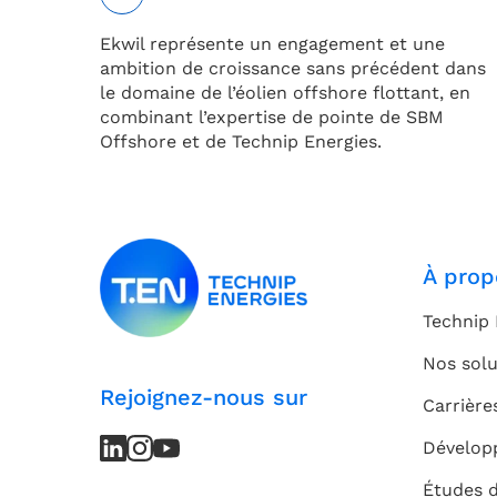
Ekwil représente un engagement et une
ambition de croissance sans précédent dans
le domaine de l’éolien offshore flottant, en
combinant l’expertise de pointe de SBM
Offshore et de Technip Energies.
À prop
Technip 
Nos solu
Rejoignez-nous sur
Carrière
LinkedIn
LinkedIn
Instagram
Instagram
Youtube
Youtube
Dévelop
Channel
Channel
Études 