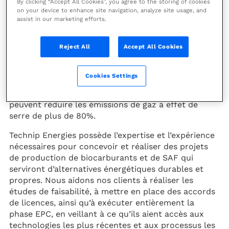
By clicking “Accept All Cookies”, you agree to the storing of cookies
Alors que la neutralité carbone se positionne
on your device to enhance site navigation, analyze site usage, and
comme un objectif ultime dans le monde, la
assist in our marketing efforts.
demande de carburants durables devrait croître de
manière significative. Les biocarburants sont un
Reject All
Accept All Cookies
élément primordial de la transition énergétique, car
ils constituent une solution durable pour les
secteurs du transport, de la production d’électricité
Cookies Settings
et du chauffage. Les carburants tels que le
bioéthanol et le carburant d’aviation durable (SAF)
peuvent réduire les émissions de gaz à effet de
serre de plus de 80%.
Technip Energies possède l’expertise et l’expérience
nécessaires pour concevoir et réaliser des projets
de production de biocarburants et de SAF qui
serviront d’alternatives énergétiques durables et
propres. Nous aidons nos clients à réaliser les
études de faisabilité, à mettre en place des accords
de licences, ainsi qu’à exécuter entièrement la
phase EPC, en veillant à ce qu’ils aient accès aux
technologies les plus récentes et aux processus les