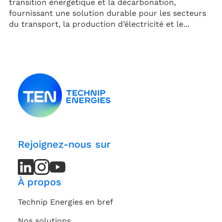
transition énergétique et la décarbonation,
fournissant une solution durable pour les secteurs
du transport, la production d’électricité et le...
Rejoignez-nous sur
LinkedIn
LinkedIn
Instagram
Instagram
Youtube
Youtube
Channel
Channel
À propos
Technip Energies en bref
Nos solutions