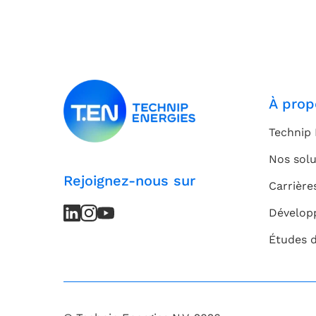
À prop
Technip 
Nos solu
Rejoignez-nous sur
Carrière
LinkedIn
LinkedIn
Instagram
Instagram
Youtube
Youtube
Dévelop
Channel
Channel
Études 