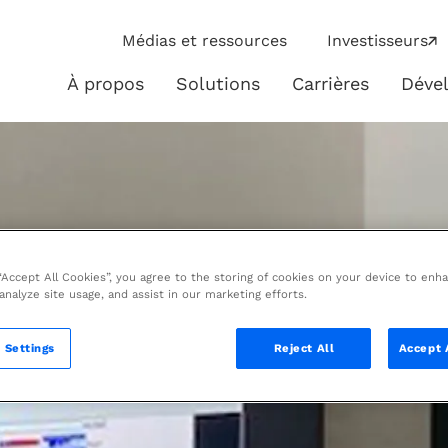
ip
Médias et ressources
Investisseurs
ies
À propos
Solutions
Carrières
Déve
À
Solutions
propos
 “Accept All Cookies”, you agree to the storing of cookies on your device to enh
 analyze site usage, and assist in our marketing efforts.
 Settings
Reject All
Accept 