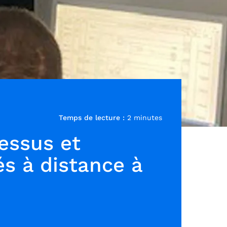
Temps de lecture :
2 minutes
essus et
és à distance à