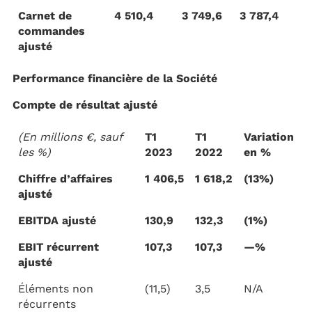
Carnet de
4 510,4
3 749,6
3 787,4
commandes
ajusté
Performance financière de la Société
Compte de résultat ajusté
(En millions €, sauf
T1
T1
Variation
les %)
2023
2022
en %
Chiffre d’affaires
1 406,5
1 618,2
(13%)
ajusté
EBITDA ajusté
130,9
132,3
(1%)
EBIT récurrent
107,3
107,3
—%
ajusté
Éléments non
(11,5)
3,5
N/A
récurrents