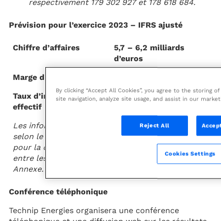
respectivement 179 302 927 et 178 618 684.
Prévision pour l’exercice 2023 – IFRS ajusté
Chiffre d’affaires
5,7 – 6,2 milliards
d’euros
Marge d’EBIT récurrent
6,7 % – 7,2 %
By clicking “Accept All Cookies”, you agree to the storing 
Taux d’imposition
26 % – 30 %
site navigation, analyze site usage, and assist in our market
effectif
Les informations financières sont présentées
Reject All
Accept
selon le référentiel IFRS ajusté (voir Annexe 8.0
pour la définition complète). Le rapprochement
Cookies Settings
entre les agrégats IFRS et non-IFRS est fourni en
Annexe.
Conférence téléphonique
Technip Energies organisera une conférence