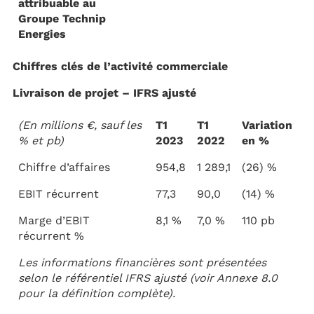
attribuable au
Groupe Technip
Energies
Chiffres clés de l’activité commerciale
Livraison de projet – IFRS ajusté
(En millions €, sauf les
T1
T1
Variation
% et pb)
2023
2022
en %
Chiffre d’affaires
954,8
1 289,1
(26) %
EBIT récurrent
77,3
90,0
(14) %
Marge d’EBIT
8,1 %
7,0 %
110 pb
récurrent %
Les informations financières sont présentées
selon le référentiel IFRS ajusté (voir Annexe 8.0
pour la définition complète).