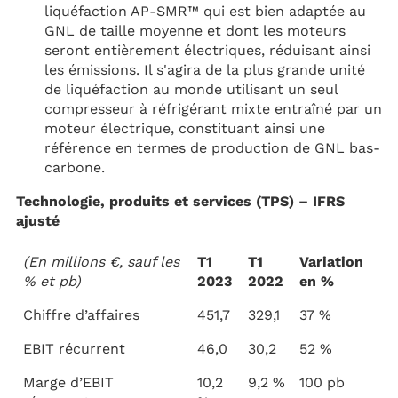
liquéfaction AP-SMR™ qui est bien adaptée au
GNL de taille moyenne et dont les moteurs
seront entièrement électriques, réduisant ainsi
les émissions. Il s'agira de la plus grande unité
de liquéfaction au monde utilisant un seul
compresseur à réfrigérant mixte entraîné par un
moteur électrique, constituant ainsi une
référence en termes de production de GNL bas-
carbone.
Technologie, produits et services (TPS) – IFRS
ajusté
(En millions €, sauf les
T1
T1
Variation
% et pb)
2023
2022
en %
Chiffre d’affaires
451,7
329,1
37 %
EBIT récurrent
46,0
30,2
52 %
Marge d’EBIT
10,2
9,2 %
100 pb