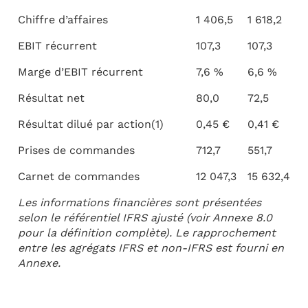
Chiffre d’affaires
1 406,5
1 618,2
EBIT récurrent
107,3
107,3
Marge d’EBIT récurrent
7,6 %
6,6 %
Résultat net
80,0
72,5
Résultat dilué par action(1)
0,45 €
0,41 €
Prises de commandes
712,7
551,7
Carnet de commandes
12 047,3
15 632,4
Les informations financières sont présentées
selon le référentiel IFRS ajusté (voir Annexe 8.0
pour la définition complète). Le rapprochement
entre les agrégats IFRS et non-IFRS est fourni en
Annexe.