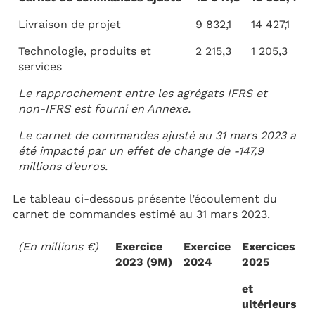
Livraison de projet
9 832,1
14 427,1
Technologie, produits et
2 215,3
1 205,3
services
Le rapprochement entre les agrégats IFRS et
non-IFRS est fourni en Annexe.
Le carnet de commandes ajusté au 31 mars 2023 a
été impacté par un effet de change de -147,9
millions d’euros.
Le tableau ci-dessous présente l’écoulement du
carnet de commandes estimé au 31 mars 2023.
(En millions €)
Exercice
Exercice
Exercices
2023 (9M)
2024
2025
et
ultérieurs