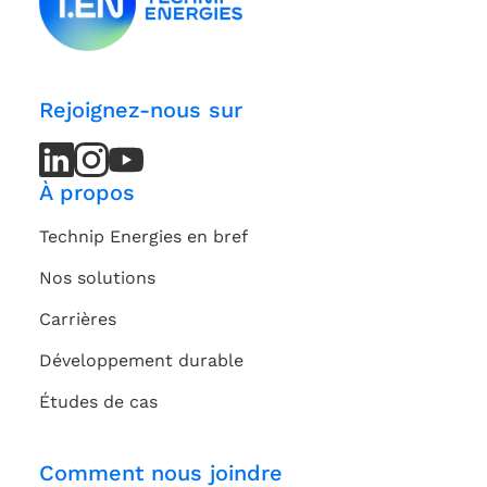
Rejoignez-nous sur
LinkedIn
LinkedIn
Instagram
Instagram
Youtube
Youtube
Channel
Channel
À propos
Technip Energies en bref
Nos solutions
Carrières
Développement durable
Études de cas
Comment nous joindre