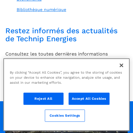
Bibliothèque numérique
Restez informés des actualités
de Technip Energies
Consultez les toutes dernières informations
publiées dans
les communiqués de presse
et sur la
page
actualités
. Découvrez les
événements
auxquels
By clicking “Accept All Cookies”, you agree to the storing of cookies
nous participerons prochainement, parcourez notre
on your device to enhance site navigation, analyze site usage, and
galerie médias
et explorez notre
bibliothèque
assist in our marketing efforts.
numérique
, vous y trouverez une foule
d'informations !
Reject All
Accept All Cookies
Cookies Settings