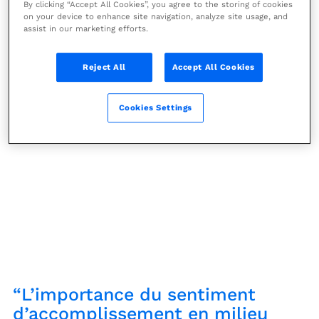
By clicking “Accept All Cookies”, you agree to the storing of cookies
sentiment
on your device to enhance site navigation, analyze site usage, and
assist in our marketing efforts.
d’accomplissement en
milieu professionnel
Reject All
Accept All Cookies
Podcast
Cookies Settings
“L’importance du sentiment
d’accomplissement en milieu