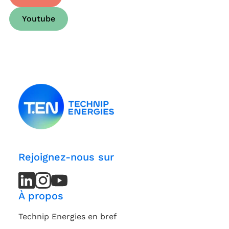
Youtube
Rejoignez-nous sur
LinkedIn
LinkedIn
Instagram
Instagram
Youtube
Youtube
Channel
Channel
À propos
Technip Energies en bref