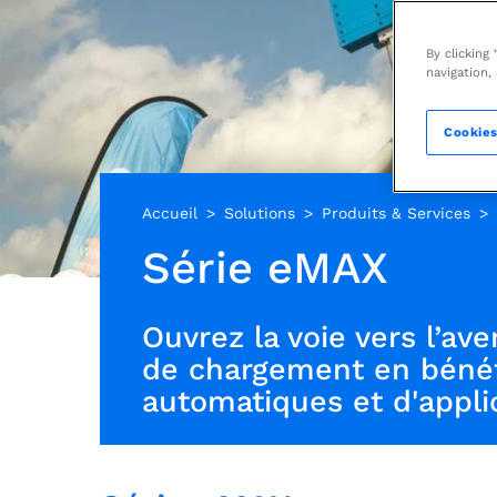
By clicking
navigation,
Cookies
Accueil
Solutions
Produits & Services​
Série eMAX
Ouvrez la voie vers l’av
de chargement en bénéfic
automatiques et d'appli