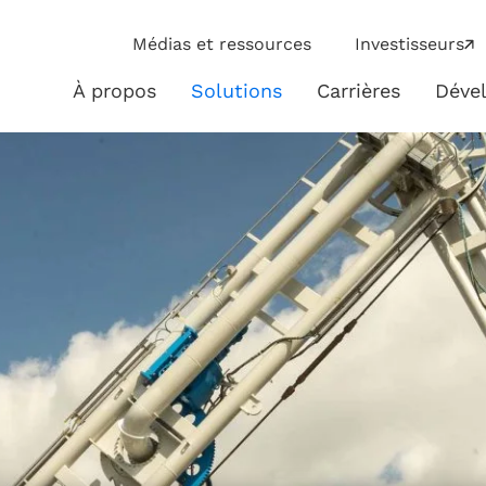
ip
Médias et ressources
Investisseurs
ies
À propos
Solutions
Carrières
Déve
À
Solutions
propos