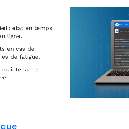
el :
état en temps
n ligne.
ts en cas de
s de fatigue.
 maintenance
ive
ique