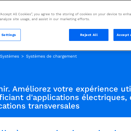
 “Accept All Cookies”, you agree to the storing of cookies on your device to enh
 analyze site usage, and assist in our marketing efforts.
 Settings
Reject All
Accept 
Systèmes
Systèmes de chargement
enir. Améliorez votre expérience ut
iant d'applications électriques, 
cations transversales