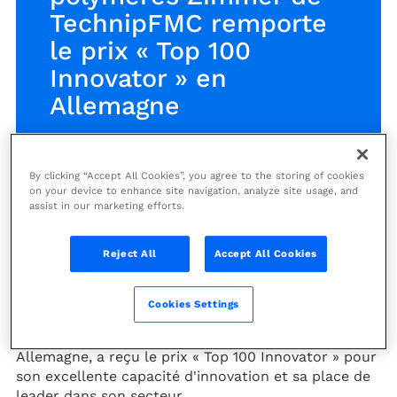
TechnipFMC remporte
le prix « Top 100
Innovator » en
Allemagne
By clicking “Accept All Cookies”, you agree to the storing of cookies
on your device to enhance site navigation, analyze site usage, and
L'activité polymères Zimmer de
assist in our marketing efforts.
TechnipFMC remporte le prix «
Top 100 Innovator » en Allemagne
Reject All
Accept All Cookies
LONDRES, PARIS, HOUSTON, 4 juillet 2018 -
Cookies Settings
TechnipFMC (NYSE : FTI) (PARIS : FTI) a annoncé ce
jour que son centre opérationnel de Francfort en
Allemagne, a reçu le prix « Top 100 Innovator » pour
son excellente capacité d'innovation et sa place de
leader dans son secteur.