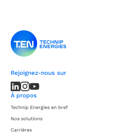
Rejoignez-nous sur
LinkedIn
LinkedIn
Instagram
Instagram
Youtube
Youtube
Channel
Channel
À propos
Technip Energies en bref
Nos solutions
Carrières