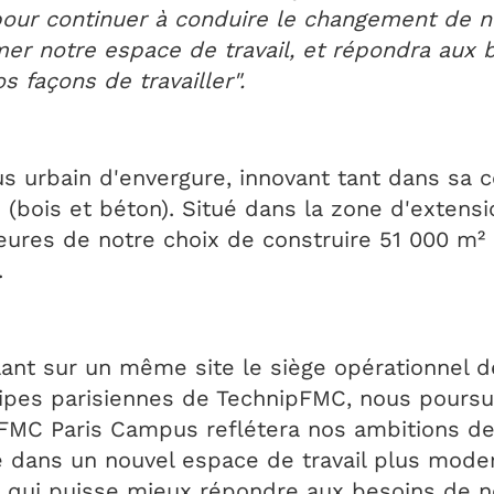
pour continuer à conduire le changement de no
er notre espace de travail, et répondra aux 
s façons de travailler".
urbain d'envergure, innovant tant dans sa co
(bois et béton). Situé dans la zone d'extensi
eures de notre choix de construire 51 000 m² 
.
nt sur un même site le siège opérationnel de
ipes parisiennes de TechnipFMC, nous pours
pFMC Paris Campus reflétera nos ambitions de
re dans un nouvel espace de travail plus moder
l qui puisse mieux répondre aux besoins de n