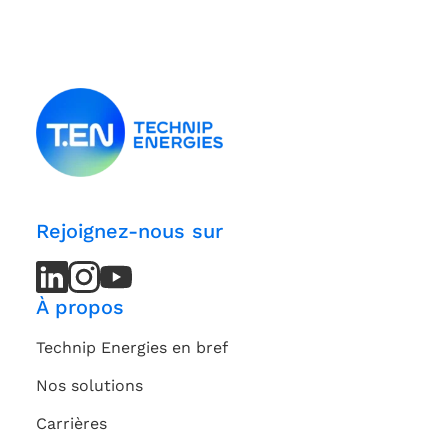
Rejoignez-nous sur
LinkedIn
LinkedIn
Instagram
Instagram
Youtube
Youtube
Channel
Channel
À propos
Technip Energies en bref
Nos solutions
Carrières