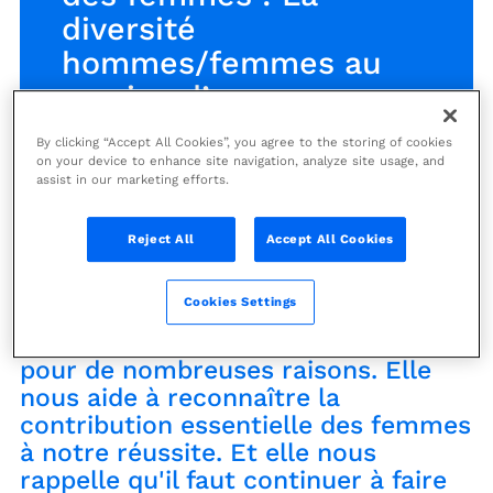
diversité
hommes/femmes au
service d’une
organisation
By clicking “Accept All Cookies”, you agree to the storing of cookies
performante
on your device to enhance site navigation, analyze site usage, and
assist in our marketing efforts.
Actualités
Reject All
Accept All Cookies
Cookies Settings
La Journée internationale des
femmes, le 8 mars, est importante
pour de nombreuses raisons. Elle
nous aide à reconnaître la
contribution essentielle des femmes
à notre réussite. Et elle nous
rappelle qu'il faut continuer à faire