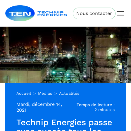
Aller
Technip
au
Nous contacter
Energies
contenu
principal
Accueil
Médias
Actualités
Mardi, décembre 14,
Temps de lecture :
2021
2 minutes
Technip Energies passe