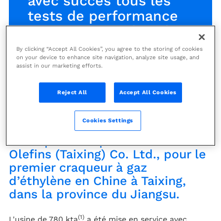
avec succès tous les
tests de performance
du craqueur d’éthylène
de SP Olefins en Chine
By clicking “Accept All Cookies”, you agree to the storing of cookies
on your device to enhance site navigation, analyze site usage, and
assist in our marketing efforts.
Actualités
Reject All
Accept All Cookies
Technip Energies a fourni la
Cookies Settings
licence technologique et la
conception du procédé à SP
Olefins (Taixing) Co. Ltd., pour le
premier craqueur à gaz
d’éthylène en Chine à Taixing,
dans la province du Jiangsu.
(1)
L'usine de 780 kta
a été mise en service avec