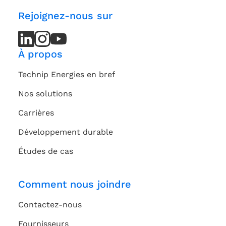
Rejoignez-nous sur
LinkedIn
LinkedIn
Instagram
Instagram
Youtube
Youtube
Channel
Channel
À propos
Technip Energies en bref
Nos solutions
Carrières
Développement durable
Études de cas
Comment nous joindre
Contactez-nous
Fournisseurs