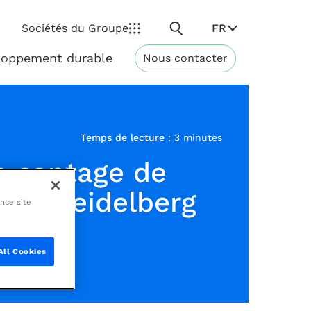
Rechercher
FR
Sociétés du Groupe
loppement durable
Nous contacter
Développement
durable
Temps de lecture :
3 minutes
e captage de
 de Heidelberg
ance site
All Cookies