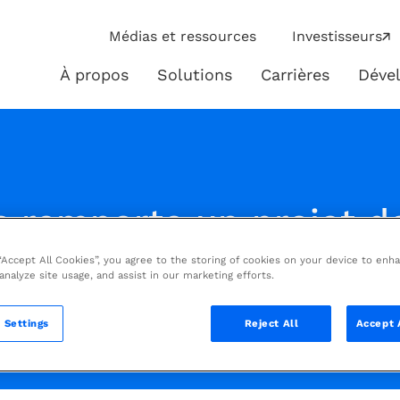
ip
Médias et ressources
Investisseurs
ies
À propos
Solutions
Carrières
Déve
À
Solutions
propos
s remporte un projet d
carboner la cimenterie
 “Accept All Cookies”, you agree to the storing of cookies on your device to enh
 analyze site usage, and assist in our marketing efforts.
 America au Canada
 Settings
Reject All
Accept 