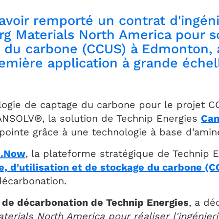
voir remporté un contrat d'ingénie
g Materials North America pour s
ge du carbone (CCUS) à Edmonton, 
remière application à grande éche
ologie de captage du carbone pour le projet 
ANSOLV®, la solution de Technip Energies
Can
pointe grâce à une technologie à base d’amin
e.Now
, la plateforme stratégique de Technip 
e, d'utilisation et de stockage du carbone (
décarbonation.
 de décarbonation de Technip Energies
, a dé
terials North America pour réaliser l'ingénieri