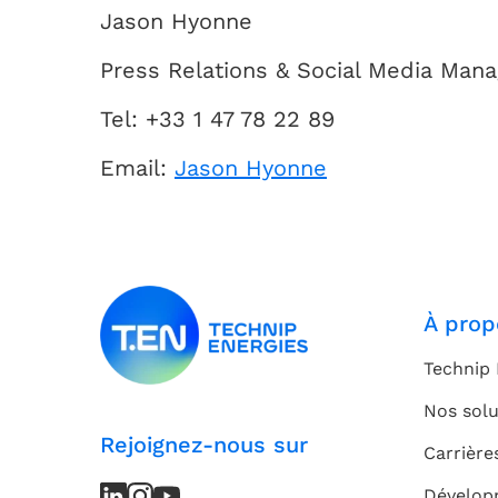
Jason Hyonne
Press Relations & Social Media Mana
Tel: +33 1 47 78 22 89
Email:
Jason Hyonne
À prop
Technip 
Nos solu
Rejoignez-nous sur
Carrière
LinkedIn
LinkedIn
Instagram
Instagram
Youtube
Youtube
Dévelop