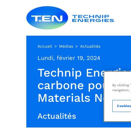
Aller
Techn
au
Energ
contenu
principal
Accueil
Médias
Actualités
Lundi, février 19, 2024
Technip Energie
carbone pour dé
By clicking
navigation,
Materials North
Cookies
Actualités