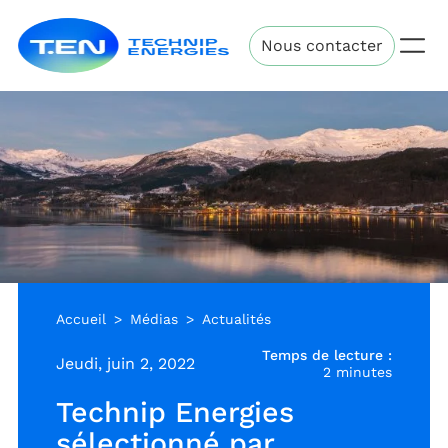
Aller
Technip
au
Nous contacter
Energies
contenu
principal
Accueil
Médias
Actualités
Temps de lecture :
Jeudi, juin 2, 2022
2 minutes
Technip Energies
sélectionné par