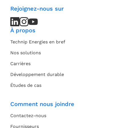
Rejoignez-nous sur
LinkedIn
LinkedIn
Instagram
Instagram
Youtube
Youtube
Channel
Channel
À propos
Technip Energies en bref
Nos solutions
Carrières
Développement durable
Études de cas
Comment nous joindre
Contactez-nous
Fournisseurs