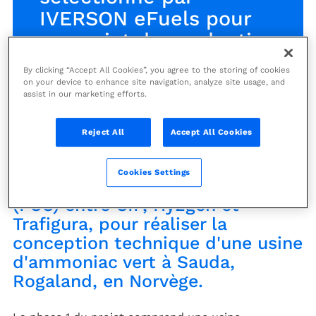
IVERSON eFuels pour
un projet de production
d'ammoniac vert
By clicking “Accept All Cookies”, you agree to the storing of cookies
on your device to enhance site navigation, analyze site usage, and
assist in our marketing efforts.
News
Reject All
Accept All Cookies
Technip Energies a été
sélectionné par IVERSON eFuels
Cookies Settings
AS, un fond commun de créances
(FCC) entre CIP, Hy2gen et
Trafigura, pour réaliser la
conception technique d'une usine
d'ammoniac vert à Sauda,
Rogaland, en Norvège.