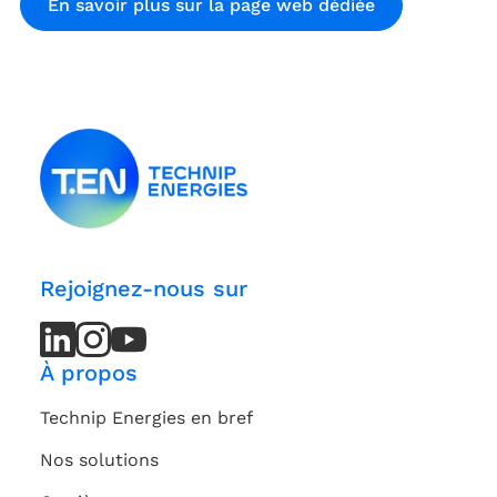
En savoir plus sur la page web dédiée
Rejoignez-nous sur
LinkedIn
LinkedIn
Instagram
Instagram
Youtube
Youtube
Channel
Channel
À propos
Technip Energies en bref
Nos solutions