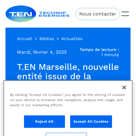
Aller
Technip
au
Nous contacter
Energies
contenu
principal
Accueil
Médias
Actualités
Temps de lecture :
Mardi, février 4, 2025
1 minute
T.EN Marseille, nouvelle
entité issue de la
fusion de Cybernetix et
CyXplus
By clicking “Accept All Cookies”, you agree to the storing of cookies
on your device to enhance site navigation, analyze site usage, and
assist in our marketing efforts.
Actualités
Reject All
Accept All Cookies