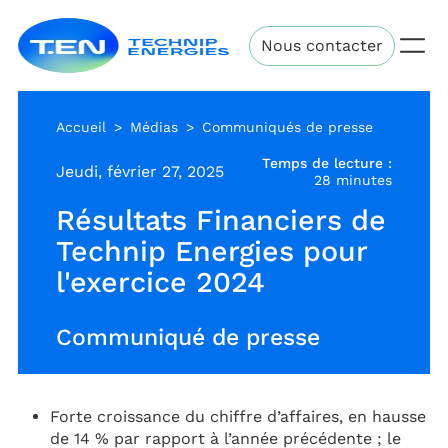
Aller
Technip
au
Nous contacter
Energies
contenu
principal
Accueil
Médias
Communiqués de presse
Temps de lecture :
Jeudi, février 27, 2025
28 minutes
Résultats Financiers de
Technip Energies pour
l'exercice 2024
Communiqué de presse
Forte croissance du chiffre d’affaires, en hausse
de 14 % par rapport à l’année précédente ; le