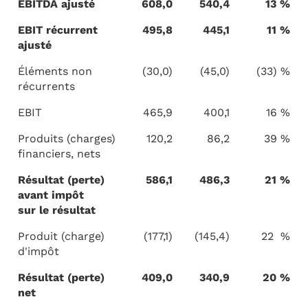
EBITDA ajusté
608,0
540,4
13 %
EBIT récurrent
495,8
445,1
11 %
ajusté
Éléments non
(30,0)
(45,0)
(33) %
récurrents
EBIT
465,9
400,1
16 %
Produits (charges)
120,2
86,2
39 %
financiers, nets
Résultat (perte)
586,1
486,3
21 %
avant impôt
sur le résultat
Produit (charge)
(177,1)
(145,4)
22 %
d'impôt
Résultat (perte)
409,0
340,9
20 %
net