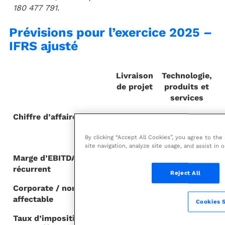
180 477 791.
Prévisions pour l’exercice 2025 –
IFRS ajusté
Livraison
Technologie,
de projet
produits et
services
Chiffre d’affaires
5,0 - 5,4
2,0 - 2,2
milliards
milliards
By clicking “Accept All Cookies”, you agree to th
d’euros
d’euros
site navigation, analyze site usage, and assist in 
Marge d’EBITDA
~8%
~13.5%
récurrent
Reject All
Corporate / non
50 - 60 millions d’euros
affectable
Cookies S
Taux d’imposition
26% - 30%