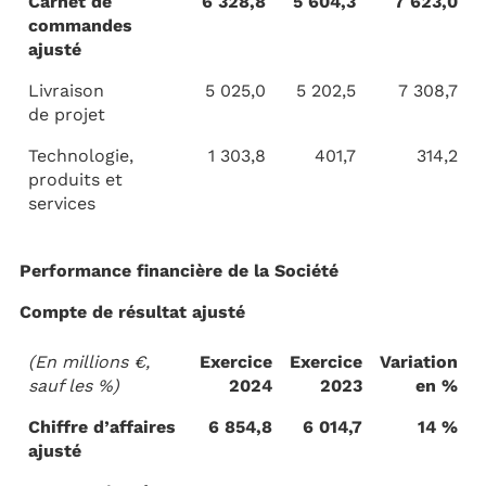
Carnet de
6 328,8
5 604,3
7 623,0
commandes
ajusté
Livraison
5 025,0
5 202,5
7 308,7
de projet
Technologie,
1 303,8
401,7
314,2
produits et
services
Performance financière de la Société
Compte de résultat ajusté
(En millions €,
Exercice
Exercice
Variation
sauf les %)
2024
2023
en %
Chiffre d’affaires
6 854,8
6 014,7
14 %
ajusté