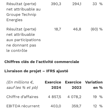
Résultat (perte)
390,3
294,1
33 %
net attribuable au
Groupe Technip
Energies
Résultat (perte)
18,7
46,8
(60) %
net attribuable
aux participations
ne donnant pas
le contrôle
Chiffres clés de l’activité commerciale
Livraison de projet – IFRS ajusté
(En millions €,
Exercice
Exercice
Variation
sauf les % et pb)
2024
2023
en %
Chiffre d’affaires
4 857,5
4 078,2
19 %
EBITDA récurrent
403,0
359,7
12 %