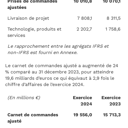
Prises de commandes
10 010,8
10 070,1
ajustées
Livraison de projet
7 808,1
8 311,5
Technologie, produits et
2 202,7
1 758,6
services
Le rapprochement entre les agrégats IFRS et
non-IFRS est fourni en Annexe.
Le carnet de commandes ajusté a augmenté de 24
% comparé au 31 décembre 2023, pour atteindre
19,6 milliards d’euros ce qui équivaut à 2,9 fois le
chiffre d’affaires de l’exercice 2024.
(En millions €)
Exercice
Exercice
2024
2023
Carnet de commandes
19 556,0
15 713,3
ajusté