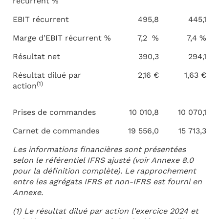
récurrent %
EBIT récurrent
495,8
445,1
Marge d’EBIT récurrent %
7,2 %
7,4 %
Résultat net
390,3
294,1
Résultat dilué par
2,16 €
1,63 €
(1)
action
Prises de commandes
10 010,8
10 070,1
Carnet de commandes
19 556,0
15 713,3
Les informations financières sont présentées
selon le référentiel IFRS ajusté (voir Annexe 8.0
pour la définition complète). Le rapprochement
entre les agrégats IFRS et non-IFRS est fourni en
Annexe.
(1) Le résultat dilué par action l'exercice 2024 et