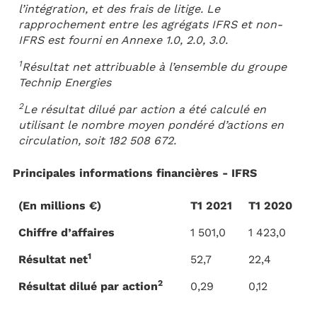
l’intégration, et des frais de litige. Le
rapprochement entre les agrégats IFRS et non-
IFRS est fourni en Annexe 1.0, 2.0, 3.0.
1
Résultat net attribuable à l’ensemble du groupe
Technip Energies
2
Le résultat dilué par action a été calculé en
utilisant le nombre moyen pondéré d’actions en
circulation, soit 182 508 672.
Principales informations financières - IFRS
(En millions €)
T1 2021
T1 2020
Chiffre d’affaires
1 501,0
1 423,0
1
Résultat net
52,7
22,4
2
Résultat dilué par action
0,29
0,12