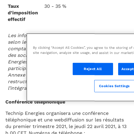
Taux
30 - 35 %
d’imposition
effectif
Les informations financières sont présentées
selon le référentiel IFRS ajusté, qui prévoit la
By clicking “Accept All Cookies”, you agree to the storing o
comptabilisation de la quote-part proportionnelle
site navigation, analyze site usage, and assist in our marketi
des sociétés mises en équivalence de Technip
Energies, le retraitement de la quote-part liée aux
participations ne donnant pas le contrôle (voir
Reject All
Accept
Annexe 9.0), et l’exclusion des dépenses de
restructuration, des coûts relatifs à la fusion et
Cookies Settings
l’intégration, et des frais de litige.
Conférence téléphonique
Technip Energies organisera une conférence
téléphonique et une webdiffusion sur les résultats
du premier trimestre 2021, le jeudi 22 avril 2021, à 13
h 00 CET. Numéros de téléphone :