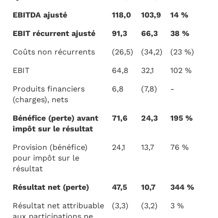
EBITDA ajusté
118,0
103,9
14 %
EBIT récurrent ajusté
91,3
66,3
38 %
Coûts non récurrents
(26,5)
(34,2)
(23 %)
EBIT
64,8
32,1
102 %
Produits financiers
6,8
(7,8)
-
(charges), nets
Bénéfice (perte) avant
71,6
24,3
195 %
impôt sur le résultat
Provision (bénéfice)
24,1
13,7
76 %
pour impôt sur le
résultat
Résultat net (perte)
47,5
10,7
344 %
Résultat net attribuable
(3,3)
(3,2)
3 %
aux participations ne