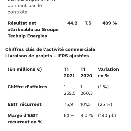
donnant pas le
contrôle
Résultat net
44,2
7,5
489 %
attribuable au Groupe
Technip Energies
Chiffres clés de l’activité commerciale
Livraison de projets - IFRS ajustées
(En millions €)
T1
T1
Variation
2021
2020
en %
Chiffre d’affaires
1
1
(1 %)
252,5
260,3
EBIT récurrent
75,9
101,3
(25 %)
Marge d’EBIT
6,1 %
8,0 %
(190 pb)
récurrent en %.