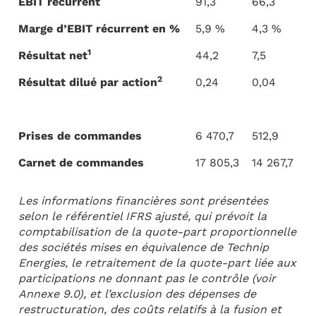
EBIT récurrent
91,3
66,3
Marge d’EBIT récurrent en %
5,9 %
4,3 %
1
Résultat net
44,2
7,5
2
Résultat dilué par action
0,24
0,04
Prises de commandes
6 470,7
512,9
Carnet de commandes
17 805,3
14 267,7
Les informations financières sont présentées
selon le référentiel IFRS ajusté, qui prévoit la
comptabilisation de la quote-part proportionnelle
des sociétés mises en équivalence de Technip
Energies, le retraitement de la quote-part liée aux
participations ne donnant pas le contrôle (voir
Annexe 9.0), et l’exclusion des dépenses de
restructuration, des coûts relatifs à la fusion et