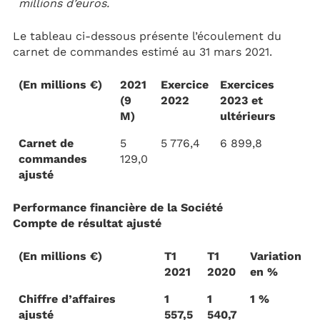
millions d’euros.
Le tableau ci-dessous présente l’écoulement du
carnet de commandes estimé au 31 mars 2021.
(En millions €)
2021
Exercice
Exercices
(9
2022
2023 et
M)
ultérieurs
Carnet de
5
5 776,4
6 899,8
commandes
129,0
ajusté
Performance financière de la Société
Compte de résultat ajusté
(En millions €)
T1
T1
Variation
2021
2020
en %
Chiffre d’affaires
1
1
1 %
ajusté
557,5
540,7