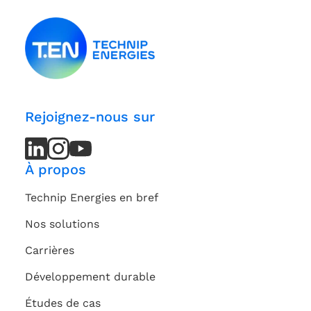
Rejoignez-nous sur
LinkedIn
LinkedIn
Instagram
Instagram
Youtube
Youtube
Channel
Channel
À propos
Technip Energies en bref
Nos solutions
Carrières
Développement durable
Études de cas