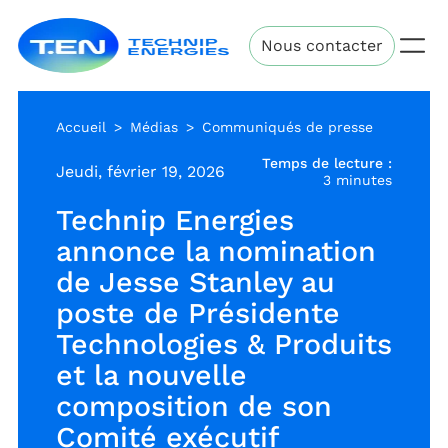
Aller
Technip
au
Nous contacter
Energies
contenu
principal
Accueil
Médias
Communiqués de presse
Temps de lecture :
Jeudi, février 19, 2026
3 minutes
Technip Energies
annonce la nomination
de Jesse Stanley au
poste de Présidente
Technologies & Produits
et la nouvelle
composition de son
Comité exécutif