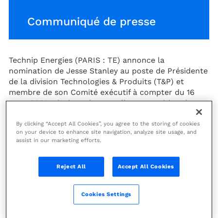
Communiqué de presse
Technip Energies (PARIS : TE) annonce la
nomination de Jesse Stanley au poste de Présidente
de la division Technologies & Produits (T&P) et
membre de son Comité exécutif à compter du 16
mars 2026, ainsi que la nouvelle composition de
celui-ci.
By clicking “Accept All Cookies”, you agree to the storing of cookies
Jesse Stanley, précédemment Présidente des
on your device to enhance site navigation, analyze site usage, and
assist in our marketing efforts.
opérations pour les Amériques chez Wood plc
depuis 2024, rejoindra Technip Energies à compter
du 16 mars 2026 en tant que Présidente
Reject All
Accept All Cookies
Technologies & Produits et membre du Comité
exécutif. À ce titre, elle sera chargée de piloter la
Cookies Settings
stratégie technologique et produits du Groupe,
d’accélérer l’innovation et de renforcer son
portefeuille de technologies différenciées et de