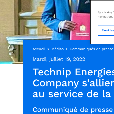
By clicking
navigation,
Cookies
Accueil
Médias
Communiqués de presse
Mardi, juillet 19, 2022
Technip Energie
Company s’allie
au service de la
Communiqué de presse