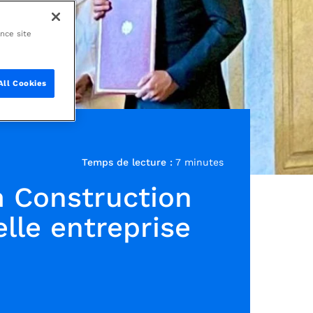
ance site
All Cookies
Temps de lecture :
7 minutes
m Construction
lle entreprise