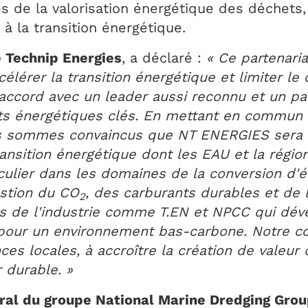
s de la valorisation énergétique des déchets,
à la transition énergétique.
e Technip Energies
, a déclaré :
« Ce partenari
lérer la transition énergétique et limiter l
 accord avec un leader aussi reconnu et un pa
s énergétiques clés. En mettant en commun l
ous sommes convaincus que NT ENERGIES sera
ansition énergétique dont les EAU et la régio
iculier dans les domaines de la conversion d'é
estion du CO
, des carburants durables et de l
2
s de l'industrie comme T.EN et NPCC qui déve
 pour un environnement bas-carbone. Notre co
s locales, à accroître la création de valeur 
 durable. »
éral du groupe National Marine Dredging Gro