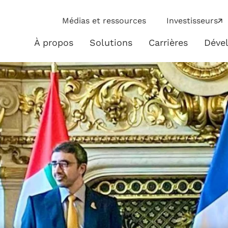
ip
Médias et ressources
Investisseurs
ies
À propos
Solutions
Carrières
Déve
À
Solutions
propos