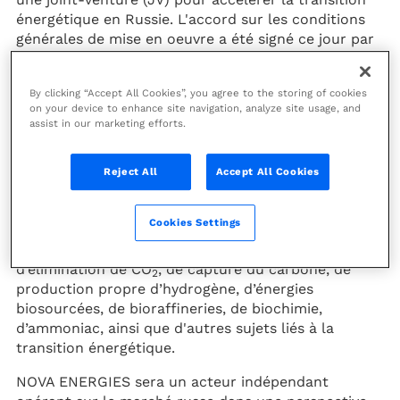
énergétique en Russie. L'accord sur les conditions
générales de mise en oeuvre a été signé ce jour par
Arnaud Pieton, Directeur général de Technip
Energies et Dmitry Evstafiev, Directeur général de
By clicking “Accept All Cookies”, you agree to the storing of cookies
NIPIGAS.
on your device to enhance site navigation, analyze site usage, and
assist in our marketing efforts.
Cette nouvelle joint-venture fournira un large
éventail d'expertise, comprenant notamment
l'ingénierie et la conception, la documentation de
Reject All
Accept All Cookies
projet, les estimations d’investissements («FEED /
PD») ainsi que l'ingénierie, la fourniture des
Cookies Settings
équipements, la construction, l'installation et la
mise en service («EPC / EPCm») pour des projets
d’élimination de CO
, de capture du carbone, de
2
production propre d’hydrogène, d’énergies
biosourcées, de bioraffineries, de biochimie,
d’ammoniac, ainsi que d'autres sujets liés à la
transition énergétique.
NOVA ENERGIES sera un acteur indépendant