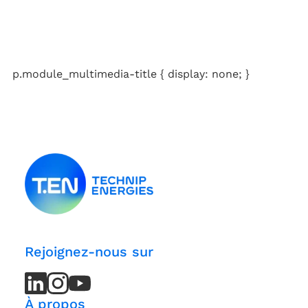
p.module_multimedia-title { display: none; }
Rejoignez-nous sur
LinkedIn
LinkedIn
Instagram
Instagram
Youtube
Youtube
Channel
Channel
À propos