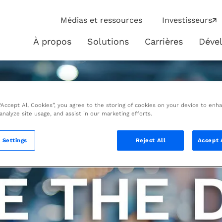
ip
Médias et ressources
Investisseurs
ies
À propos
Solutions
Carrières
Déve
À
Solutions
propos
 “Accept All Cookies”, you agree to the storing of cookies on your device to enh
 analyze site usage, and assist in our marketing efforts.
 Settings
Reject All
Accept 