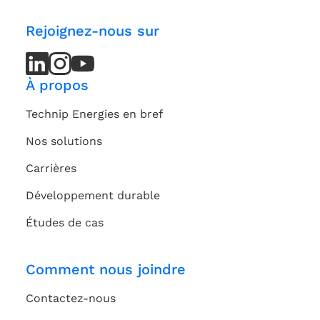
Rejoignez-nous sur
LinkedIn
LinkedIn
Instagram
Instagram
Youtube
Youtube
Channel
Channel
À propos
Technip Energies en bref
Nos solutions
Carrières
Développement durable
Études de cas
Comment nous joindre
Contactez-nous