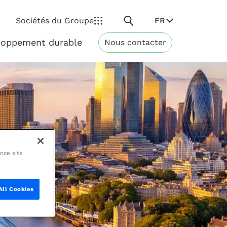
Rechercher
FR
Sociétés du Groupe
loppement durable
Nous contacter
Développement
durable
ance site
All Cookies