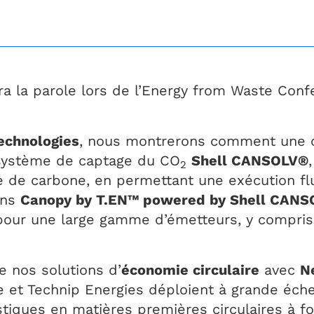
a la parole lors de l’Energy from Waste Conf
Technologies
, nous montrerons comment une c
 système de captage du CO
Shell CANSOLV®
2
 de carbone, en permettant une exécution flu
ons
Canopy by T.EN™ powered by Shell CAN
ur une large gamme d’émetteurs, y compris l
 nos solutions d’
économie circulaire
avec
N
ste et Technip Energies déploient à grande éch
tiques en matières premières circulaires à fo