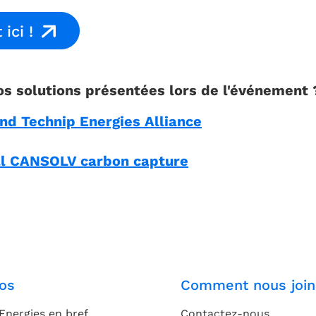
ici !
os solutions présentées lors de l'événement 
and Technip Energies Alliance
ll CANSOLV carbon capture
os
Comment nous join
Energies en bref
Contactez-nous