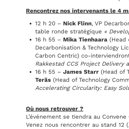
Rencontrez nos intervenants le 4 
12 h 20 –
Nick Flinn
, VP Decarbon
table ronde stratégique
« Develo
16 h 55 –
Mika Tienhaara
(Head o
Decarbonisation & Technology Lic
Carbon Centric) co-interviendro
Rakkestad CCS Project Delivery 
16 h 55 –
James Starr
(Head of T
Teräs
(Head of Technology Commer
Accelerating Circularity: Easy So
Où nous retrouver ?
L’événement se tiendra au Convene 
Venez nous rencontrer au stand 12 (A