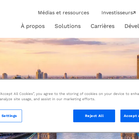
ip
Médias et ressources
Investisseurs
ies
À propos
Solutions
Carrières
Déve
À
Solutions
propos
 “Accept All Cookies”, you agree to the storing of cookies on your device to enh
 analyze site usage, and assist in our marketing efforts.
 Settings
Reject All
Accept 