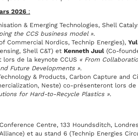
mars 2026
:
isation & Emerging Technologies, Shell Catalys
ping the CCS business model »
.
f Commercial Nordics, Technip Energies),
Yul
ensing, Shell C&T) et
Kenneth Juul
(Co-founde
nt lors de la keynote CCUS
« From Collaborati
and Future Developments »
.
echnology & Products, Carbon Capture and Cir
cialization, Neste) co-présenteront lors de 
lutions for Hard-to-Recycle Plastics »
.
Conference Centre, 133 Houndsditch, Londres
lliance) et au stand 6 (Technip Energies Circul