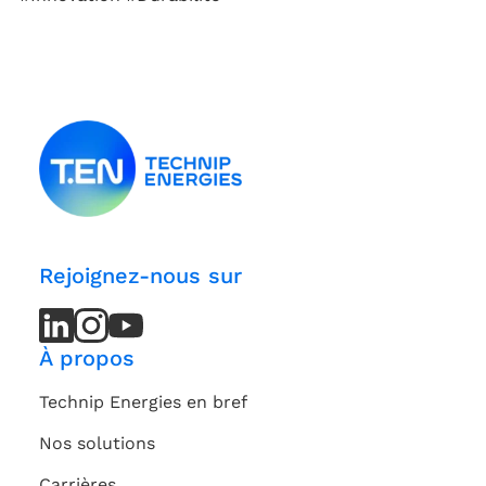
Rejoignez-nous sur
LinkedIn
LinkedIn
Instagram
Instagram
Youtube
Youtube
Channel
Channel
À propos
Technip Energies en bref
Nos solutions
Carrières