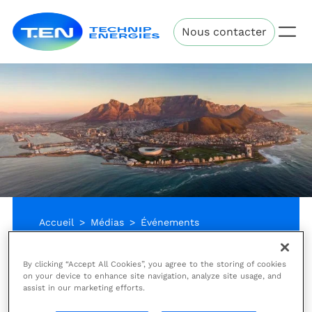
Aller
Technip
au
Nous contacter
Energies
contenu
principal
Accueil
Médias
Événements
Mining Indaba
By clicking “Accept All Cookies”, you agree to the storing of cookies
on your device to enhance site navigation, analyze site usage, and
Conférence & Exposition
assist in our marketing efforts.