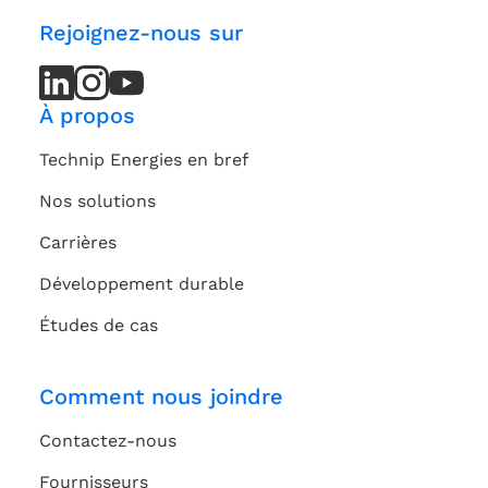
Rejoignez-nous sur
LinkedIn
LinkedIn
Instagram
Instagram
Youtube
Youtube
Channel
Channel
À propos
Technip Energies en bref
Nos solutions
Carrières
Développement durable
Études de cas
Comment nous joindre
Contactez-nous
Fournisseurs