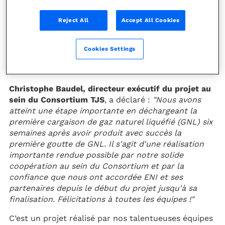
naturel liquéfié (GNL) du projet
Coral South FLNG a été déchargée
Reject All
Accept All Cookies
avec succès dimanche dernier, le 13
novembre, de l'unité flottante de gaz
naturel liquéfié (FLNG) Coral Sul, au
Cookies Settings
large de Pemba au Mozambique.
Christophe Baudel, directeur exécutif du projet au
sein du Consortium TJS
, a déclaré :
"Nous avons
atteint une étape importante en déchargeant la
première cargaison de gaz naturel liquéfié (GNL) six
semaines après avoir produit avec succès la
première goutte de GNL. Il s'agit d'une réalisation
importante rendue possible par notre solide
coopération au sein du Consortium et par la
confiance que nous ont accordée ENI et ses
partenaires depuis le début du projet jusqu'à sa
finalisation. Félicitations à toutes les équipes !"
C’est un projet réalisé par nos talentueuses équipes