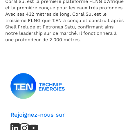
Coral Sul est la première plateforme FLNG d’Afrique
et la première conçue pour les eaux très profondes.
Avec ses 432 mètres de long, Coral Sul est le
troisième FLNG que T.EN a conçu et construit après
Shell Prelude et Petronas Satu, confirmant ainsi
notre leadership sur ce marché. Il fonctionnera à
une profondeur de 2 000 mètres.
Rejoignez-nous sur
LinkedIn
LinkedIn
Instagram
Instagram
Youtube
Youtube