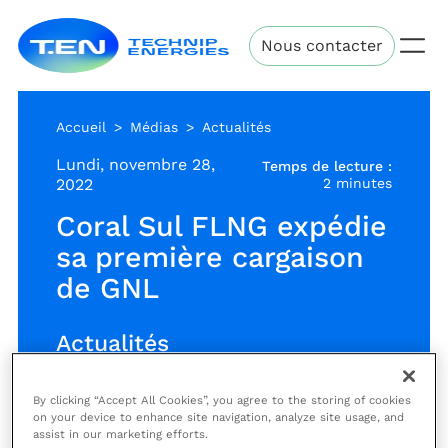
Aller
Technip
au
Nous contacter
Energies
contenu
principal
Accueil
Médias
Actualités
Lundi, novembre 28,
Temps de lecture :
2022
2 minutes
Coral Sul FLNG expédie
sa première cargaison
de GNL
Actualités
By clicking “Accept All Cookies”, you agree to the storing of cookies
on your device to enhance site navigation, analyze site usage, and
La première cargaison de gaz
assist in our marketing efforts.