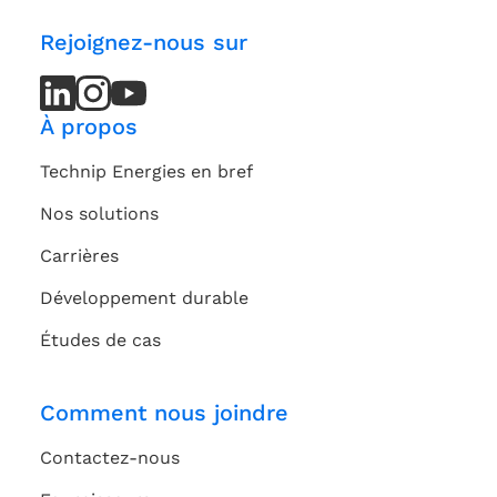
Rejoignez-nous sur
LinkedIn
LinkedIn
Instagram
Instagram
Youtube
Youtube
Channel
Channel
À propos
Technip Energies en bref
Nos solutions
Carrières
Développement durable
Études de cas
Comment nous joindre
Contactez-nous