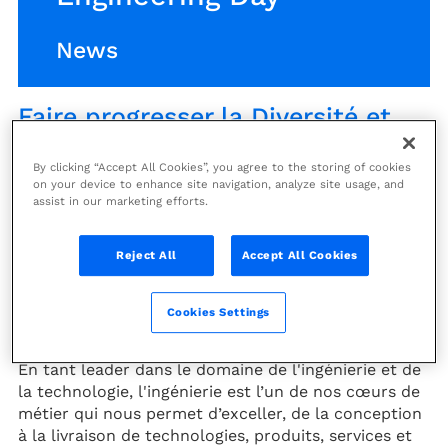
News
Faire progresser la Diversité et
l'Inclusion pour relever les défis
de l'ingénierie de demain
By clicking “Accept All Cookies”, you agree to the storing of cookies
on your device to enhance site navigation, analyze site usage, and
assist in our marketing efforts.
À l’occasion de cette Journée Internationale des
femmes en génie, nous aimerions reconnaitre et
Reject All
Accept All Cookies
célébrer toutes les femmes qui, dans les métiers de
l’ingénierie, œuvrent à notre Raison d’être :
«
Ensemble, repousser les limites pour façonner un
Cookies Settings
avenir durable. »
En tant leader dans le domaine de l'ingénierie et de
la technologie, l'ingénierie est l’un de nos cœurs de
métier qui nous permet d’exceller, de la conception
à la livraison de technologies, produits, services et