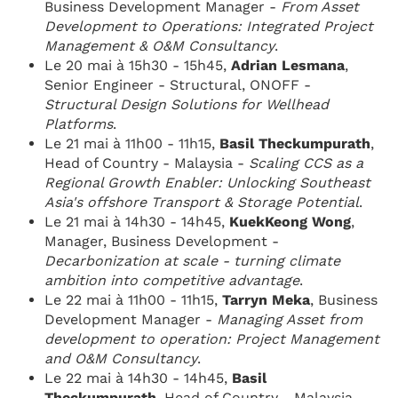
Business Development Manager -
From Asset
Development to Operations: Integrated Project
Management & O&M Consultancy
.
Le 20 mai à 15h30 - 15h45,
Adrian Lesmana​​
,
Senior Engineer - Structural, ONOFF -
Structural Design Solutions for Wellhead
Platforms
.
Le 21 mai à 11h00 - 11h15,
Basil Theckumpurath​
,
Head of Country - Malaysia -
Scaling CCS as a
Regional Growth Enabler: Unlocking Southeast
Asia's offshore Transport & Storage Potential
.
Le 21 mai à 14h30 - 14h45,
KuekKeong Wong​
,
Manager, Business Development -
Decarbonization at scale - turning climate
ambition into competitive advantage
.
Le 22 mai à 11h00 - 11h15,
Tarryn Meka
, Business
Development Manager -
Managing Asset from
development to operation: Project Management
and O&M Consultancy
.
Le 22 mai à 14h30 - 14h45,
Basil
Theckumpurath​
, Head of Country - Malaysia -