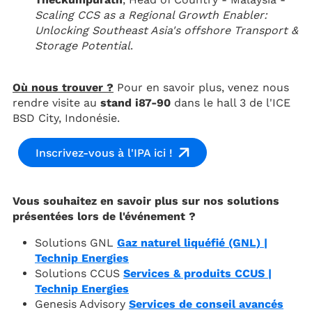
Scaling CCS as a Regional Growth Enabler:
Unlocking Southeast Asia's offshore Transport &
Storage Potential
.
Où nous trouver ?
Pour en savoir plus, venez nous
rendre visite au
stand i87-90
dans le hall 3 de l'ICE
BSD City, Indonésie.
Inscrivez-vous à l'IPA ici !
Vous souhaitez en savoir plus sur nos solutions
présentées lors de l'événement ?
Solutions GNL
Gaz naturel liquéfié (GNL) |
Technip Energies
Solutions CCUS
Services & produits CCUS |
Technip Energies
Genesis Advisory
Services de conseil avancés