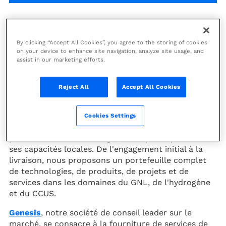
20
-
22 mai 2026
By clicking “Accept All Cookies”, you agree to the storing of cookies
on your device to enhance site navigation, analyze site usage, and
Jakarta, Indonésie
assist in our marketing efforts.
Asie-Pacifique
Reject All
Accept All Cookies
ème
Lors du 50
salon IPA (du 20 au 22 mai, ICE,
Jakarta), Technip Energies mettra en avant son
Cookies Settings
expertise de pointe en ingénierie et en technologie
pour le secteur de l'énergie, ainsi que sa présence et
ses capacités locales. De l'engagement initial à la
livraison, nous proposons un portefeuille complet
de technologies, de produits, de projets et de
services dans les domaines du GNL, de l'hydrogène
et du CCUS.
Genesis
, notre société de conseil leader sur le
marché, se consacre à la fourniture de services de